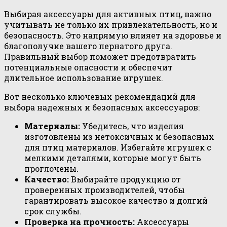
Выбирая аксессуары для активных птиц, важно
учитывать не только их привлекательность, но и
безопасность. Это напрямую влияет на здоровье и
благополучие вашего пернатого друга.
Правильный выбор поможет предотвратить
потенциальные опасности и обеспечит
длительное использование игрушек.
Вот несколько ключевых рекомендаций для
выбора надежных и безопасных аксессуаров:
Материалы:
Убедитесь, что изделия
изготовлены из нетоксичных и безопасных
для птиц материалов. Избегайте игрушек с
мелкими деталями, которые могут быть
проглочены.
Качество:
Выбирайте продукцию от
проверенных производителей, чтобы
гарантировать высокое качество и долгий
срок службы.
Проверка на прочность:
Аксессуары