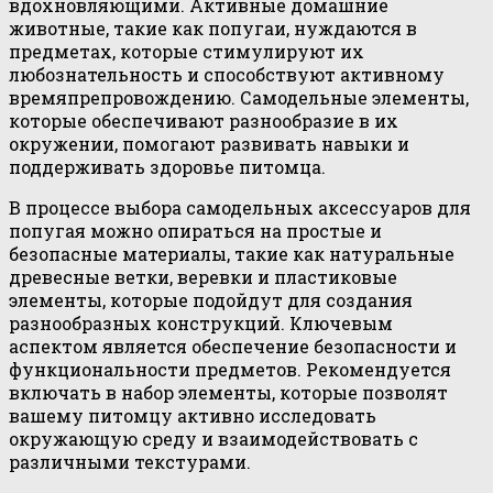
вдохновляющими. Активные домашние
животные, такие как попугаи, нуждаются в
предметах, которые стимулируют их
любознательность и способствуют активному
времяпрепровождению. Самодельные элементы,
которые обеспечивают разнообразие в их
окружении, помогают развивать навыки и
поддерживать здоровье питомца.
В процессе выбора самодельных аксессуаров для
попугая можно опираться на простые и
безопасные материалы, такие как натуральные
древесные ветки, веревки и пластиковые
элементы, которые подойдут для создания
разнообразных конструкций. Ключевым
аспектом является обеспечение безопасности и
функциональности предметов. Рекомендуется
включать в набор элементы, которые позволят
вашему питомцу активно исследовать
окружающую среду и взаимодействовать с
различными текстурами.