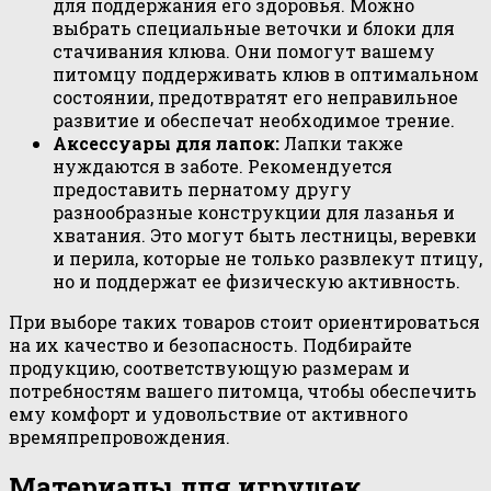
для поддержания его здоровья. Можно
выбрать специальные веточки и блоки для
стачивания клюва. Они помогут вашему
питомцу поддерживать клюв в оптимальном
состоянии, предотвратят его неправильное
развитие и обеспечат необходимое трение.
Аксессуары для лапок:
Лапки также
нуждаются в заботе. Рекомендуется
предоставить пернатому другу
разнообразные конструкции для лазанья и
хватания. Это могут быть лестницы, веревки
и перила, которые не только развлекут птицу,
но и поддержат ее физическую активность.
При выборе таких товаров стоит ориентироваться
на их качество и безопасность. Подбирайте
продукцию, соответствующую размерам и
потребностям вашего питомца, чтобы обеспечить
ему комфорт и удовольствие от активного
времяпрепровождения.
Материалы для игрушек