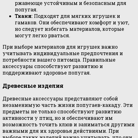
ржавеюще устойчивым и безопасным для
попугая.
Ткани
: Подходят для мягких игрушек и
гамаков. Они обеспечивают комфорт и уют,
но следует избегать материалов, которые
могут легко рваться.
При выборе материалов для игрушек важно
учитывать индивидуальные предпочтения и
потребности вашего питомца. Правильные
аксессуары способствуют развитию и
поддерживают здоровье попугая.
Древесные изделия
Древесные аксессуары представляют собой
незаменимую часть жизни попугаев-какаду. Эти
предметы не только способствуют развитию
активности у птиц, но и обеспечивают им
возможность точить клюв и заниматься другими
важными для их здоровья действиями. При
выборе таких изделий важно учитывать, что они