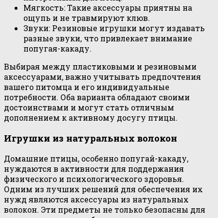
Мягкость: Такие аксессуары приятны на
ощупь и не травмируют клюв.
Звуки: Резиновые игрушки могут издавать
разные звуки, что привлекает внимание
попугая-какаду.
Выбирая между пластиковыми и резиновыми
аксессуарами, важно учитывать предпочтения
вашего питомца и его индивидуальные
потребности. Оба варианта обладают своими
достоинствами и могут стать отличным
дополнением к активному досугу птицы.
Игрушки из натуральных волокон
Домашние птицы, особенно попугай-какаду,
нуждаются в активности для поддержания
физического и психологического здоровья.
Одним из лучших решений для обеспечения их
нужд являются аксессуары из натуральных
волокон. Эти предметы не только безопасны для