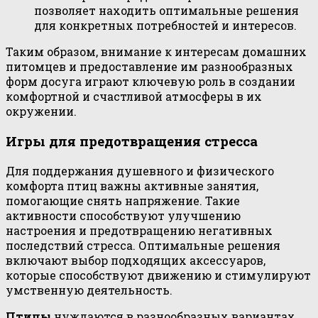
позволяет находить оптимальные решения
для конкретных потребностей и интересов.
Таким образом, внимание к интересам домашних
питомцев и предоставление им разнообразных
форм досуга играют ключевую роль в создании
комфортной и счастливой атмосферы в их
окружении.
Игры для предотвращения стресса
Для поддержания душевного и физического
комфорта птиц важны активные занятия,
помогающие снять напряжение. Такие
активности способствуют улучшению
настроения и предотвращению негативных
последствий стресса. Оптимальные решения
включают выбор подходящих аксессуаров,
которые способствуют движению и стимулируют
умственную деятельность.
Птицы
нуждаются в разнообразных вариантах