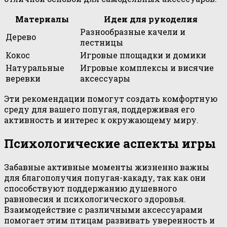
Материалы
Идеи для рукоделия
Разнообразные качели и
Дерево
лестницы
Кокос
Игровые площадки и домики
Натуральные
Игровые комплексы и висячие
веревки
аксессуары
Эти рекомендации помогут создать комфортную
среду для вашего попугая, поддерживая его
активность и интерес к окружающему миру.
Психологические аспекты игры
Забавные активные моменты жизненно важны
для благополучия попугая-какаду, так как они
способствуют поддержанию душевного
равновесия и психологического здоровья.
Взаимодействие с различными аксессуарами
помогает этим птицам развивать уверенность и