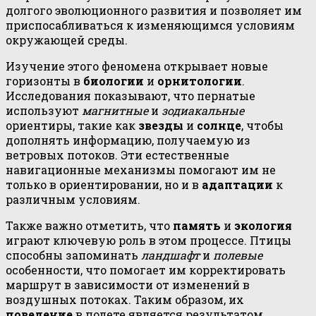
долгого эволюционного развития и позволяет им
приспосабливаться к изменяющимся условиям
окружающей среды.
Изучение этого феномена открывает новые
горизонты в
биологии
и
орнитологии
.
Исследования показывают, что пернатые
используют
магнитные
и
зодиакальные
ориентиры, такие как
звезды
и
солнце
, чтобы
дополнять информацию, получаемую из
ветровых потоков. Эти естественные
навигационные механизмы помогают им не
только в ориентировании, но и в
адаптации
к
различным условиям.
Также важно отметить, что
память
и
экология
играют ключевую роль в этом процессе. Птицы
способны запоминать
ландшафт
и
полевые
особенности, что помогает им корректировать
маршрут в зависимости от изменений в
воздушных потоках. Таким образом, их
поведение
в полете является результатом