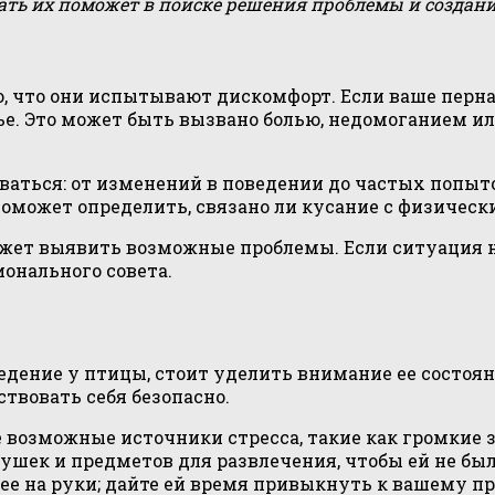
ать их поможет в поиске решения проблемы и создан
о, что они испытывают дискомфорт. Если ваше перн
вье. Это может быть вызвано болью, недомоганием 
аться: от изменений в поведении до частых попыто
 поможет определить, связано ли кусание с физиче
ожет выявить возможные проблемы. Если ситуация н
онального совета.
дение у птицы, стоит уделить внимание ее состоян
твовать себя безопасно.
возможные источники стресса, такие как громкие з
ушек и предметов для развлечения, чтобы ей не был
 ее на руки; дайте ей время привыкнуть к вашему п