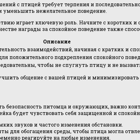
ений с птицей требует терпения и последовательно
и уменьшить нежелательное поведение.
твию играет ключевую роль. Начните с коротких и 
естве награды за спокойное поведение также спос
Описание
ельность взаимодействий, начиная с кратких и спо
для положительного подкрепления спокойного повед
едовательны, чтобы не спугнуть птицу и не вызвать
учшить общение с вашей птицей и минимизировать 
ть безопасность питомца и окружающих, важно кон
рейка будет чувствовать себя защищенной и спокойн
омких звуков и частого изменения обстановки.
ы для обогащения среды, чтобы птица могла отвлек
ременно реагируйте на любые изменения.