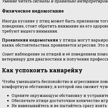
Умение читать сигналы и правильно интерпретиров
Физическое недомогание
Иногда кусание у птиц может быть признаком тог
поведение, стоит обратить внимание на его здоро
требуют вашего внимания.
Проявления недомогания
у птицы могут варьиров
каких обстоятельствах проявляется агрессия. Это
Совет
: наблюдение за птицей и её поведением пом
ветеринару для диагностики и получения професси
Как успокоить канарейку
Чтобы уменьшить беспокойство и агрессивное пове
комфортную обстановку, в которой она сможет чувс
Оцените окружающую обстановку и устраните 
Обеспечьте птице достаточное количество игр
Не навязывайтесь и не пытайтесь сразу взять