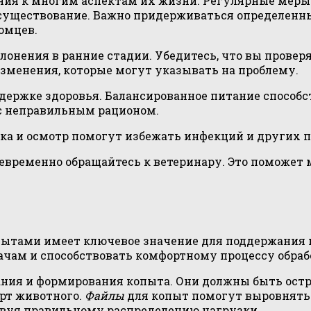
ния к многим аспектам их жизни. Регулярные меры
 существование. Важно придерживаться определенн
омцев.
онения в ранние стадии. Убедитесь, что вы проверя
зменения, которые могут указывать на проблему.
ддержке здоровья. Балансированное питание спосо
с неправильным рационом.
ка и осмотр помогут избежать инфекций и других п
евременно обращайтесь к ветеринару. Это поможет
пытами имеет ключевое значение для поддержания 
ачам и способствовать комфортному процессу обраб
ния и формирования копыта. Они должны быть остр
рт животного.
Файлы
для копыт помогут выровнять 
вуя правильному распределению нагрузки.