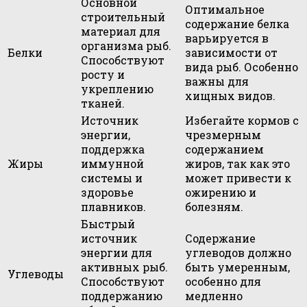
Основной
Оптимальное
строительный
содержание белка
материал для
варьируется в
организма рыб.
Белки
зависимости от
Способствуют
вида рыб. Особенно
росту и
важны для
укреплению
хищных видов.
тканей.
Источник
Избегайте кормов с
энергии,
чрезмерным
поддержка
содержанием
Жиры
иммунной
жиров, так как это
системы и
может привести к
здоровье
ожирению и
плавников.
болезням.
Быстрый
источник
Содержание
энергии для
углеводов должно
активных рыб.
быть умеренным,
Углеводы
Способствуют
особенно для
поддержанию
медленно