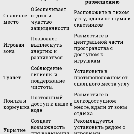
размещению
Обеспечивает
Расположите в тихом
Спальное
отдых и
углу, вдали от шума и
место
чувство
сквозняков
защищенности
Разместите в
Позволяет
центральной части
Игровая
выплеснуть
пространства с
зона
энергию и
доступом к
развиваться
игрушкам
Соблюдение
Установите в
гигиены и
Туалет
противоположном от
поддержание
спального места углу
чистоты
Разместите в
Постоянный
Поилка и
легкодоступном
доступ к пище и
кормушка
месте, вдали от зоны
воде
отдыха
Создает
Рекомендуется
возможность
установить рядом с
Укрытие
для уединения
игровыми