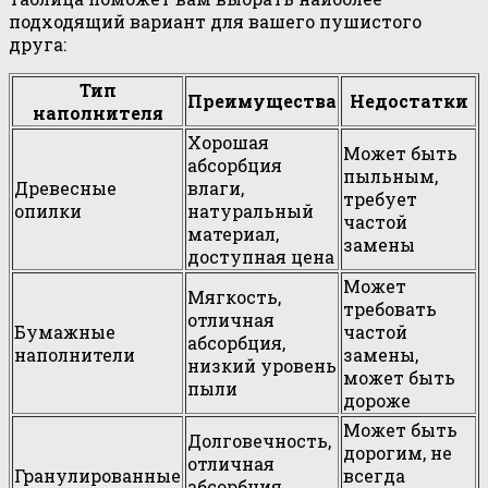
подходящий вариант для вашего пушистого
друга:
Тип
Преимущества
Недостатки
наполнителя
Хорошая
Может быть
абсорбция
пыльным,
Древесные
влаги,
требует
опилки
натуральный
частой
материал,
замены
доступная цена
Может
Мягкость,
требовать
отличная
Бумажные
частой
абсорбция,
наполнители
замены,
низкий уровень
может быть
пыли
дороже
Может быть
Долговечность,
дорогим, не
отличная
Гранулированные
всегда
абсорбция,