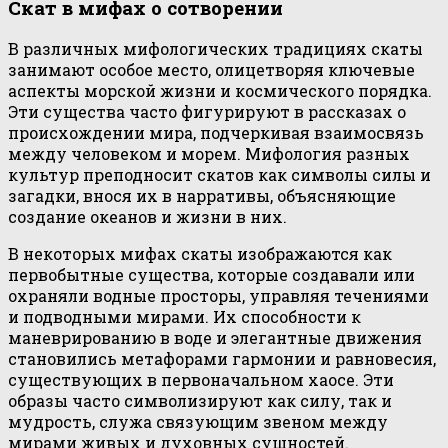
Скат в мифах о сотворении
В различных мифологических традициях скаты
занимают особое место, олицетворяя ключевые
аспекты морской жизни и космического порядка.
Эти существа часто фигурируют в рассказах о
происхождении мира, подчеркивая взаимосвязь
между человеком и морем. Мифология разных
культур преподносит скатов как символы силы и
загадки, внося их в нарративы, объясняющие
создание океанов и жизни в них.
В некоторых мифах скаты изображаются как
первобытные существа, которые создавали или
охраняли водные просторы, управляя течениями
и подводными мирами. Их способности к
маневрированию в воде и элегантные движения
становились метафорами гармонии и равновесия,
существующих в первоначальном хаосе. Эти
образы часто символизируют как силу, так и
мудрость, служа связующим звеном между
мирами живых и духовных сущностей.