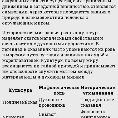
сакральных сил. Эти существа, с их грациозным
движением и загадочной внешностью, становятся
символами, через которые передаются знания о
природе и взаимодействии человека с
окружающим миром.
Историческая мифология разных культур
наделяет скатов магическими свойствами и
связывает их с духовными сущностями. В
легендах и сказаниях часто упоминаются их роль
в морских путешествиях и влиянии на судьбы
мореплавателей. Культуры по всему миру
восхищаются их тайной природой и приписывают
им способность служить мостом между
материальным и духовным мирами.
Мифологическая
Исторические
Культура
роль
упоминания
Духовные
Традиционные
Полинезийская
проводники
сказания
Фольклор и
Символ
Японская
религиозные