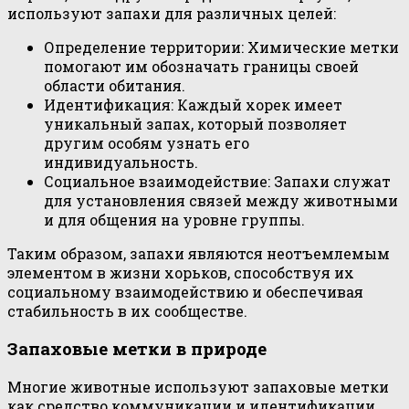
используют запахи для различных целей:
Определение территории: Химические метки
помогают им обозначать границы своей
области обитания.
Идентификация: Каждый хорек имеет
уникальный запах, который позволяет
другим особям узнать его
индивидуальность.
Социальное взаимодействие: Запахи служат
для установления связей между животными
и для общения на уровне группы.
Таким образом, запахи являются неотъемлемым
элементом в жизни хорьков, способствуя их
социальному взаимодействию и обеспечивая
стабильность в их сообществе.
Запаховые метки в природе
Многие животные используют запаховые метки
как средство коммуникации и идентификации.