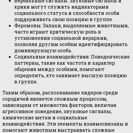
Вербальные сигналы: Звуковые сигналы и
крики могут служить индикаторами
социального статуса и способности особи
поддерживать свою позицию в группе.
Феромоны: Запахи, выделяемые животными,
часто играют критическую роль в
установлении социальной иерархии,
позволяя другим особям идентифицировать
доминирующую особь.
Социальные взаимодействия: Поведенческие
паттерны, такие как частота и характер
общения между особями, помогают
определить, кто занимает высшую позицию
в группе.
Таким образом, распознавание лидеров среди
сородичей является сложным процессом,
зависящим от множества факторов, включая
агрессивное поведение, звуковые сигналы,
химические метки и социальные
взаимодействия. Эти элементы взаимосвязаны и
помогают животным выстраивать сложные