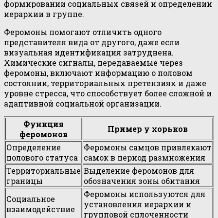
формировании социальных связей и определении
иерархии в группе.
Феромоны помогают отличить одного
представителя вида от другого, даже если
визуальная идентификация затруднена.
Химические сигналы, передаваемые через
феромоны, включают информацию о половом
состоянии, территориальных претензиях и даже
уровне стресса, что способствует более сложной и
адаптивной социальной организации.
Функция
Пример у хорьков
феромонов
Определение
Феромоны самцов привлекают
полового статуса
самок в период размножения
Территориальные
Выделение феромонов для
границы
обозначения зоны обитания
Феромоны используются для
Социальное
установления иерархии и
взаимодействие
групповой сплоченности