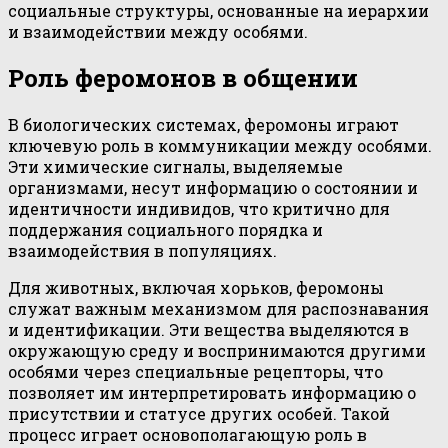
социальные структуры, основанные на иерархии
и взаимодействии между особями.
Роль феромонов в общении
В биологических системах, феромоны играют
ключевую роль в коммуникации между особями.
Эти химические сигналы, выделяемые
организмами, несут информацию о состоянии и
идентичности индивидов, что критично для
поддержания социального порядка и
взаимодействия в популяциях.
Для животных, включая хорьков, феромоны
служат важным механизмом для распознавания
и идентификации. Эти вещества выделяются в
окружающую среду и воспринимаются другими
особями через специальные рецепторы, что
позволяет им интерпретировать информацию о
присутствии и статусе других особей. Такой
процесс играет основополагающую роль в