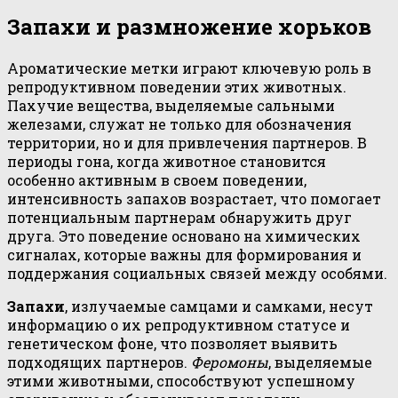
Запахи и размножение хорьков
Ароматические метки играют ключевую роль в
репродуктивном поведении этих животных.
Пахучие вещества, выделяемые сальными
железами, служат не только для обозначения
территории, но и для привлечения партнеров. В
периоды гона, когда животное становится
особенно активным в своем поведении,
интенсивность запахов возрастает, что помогает
потенциальным партнерам обнаружить друг
друга. Это поведение основано на химических
сигналах, которые важны для формирования и
поддержания социальных связей между особями.
Запахи
, излучаемые самцами и самками, несут
информацию о их репродуктивном статусе и
генетическом фоне, что позволяет выявить
подходящих партнеров.
Феромоны
, выделяемые
этими животными, способствуют успешному