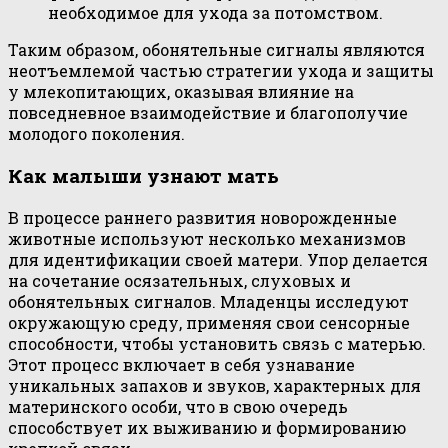
необходимое для ухода за потомством.
Таким образом, обонятельные сигналы являются
неотъемлемой частью стратегии ухода и защиты
у млекопитающих, оказывая влияние на
повседневное взаимодействие и благополучие
молодого поколения.
Как малыши узнают мать
В процессе раннего развития новорожденные
животные используют несколько механизмов
для идентификации своей матери. Упор делается
на сочетание осязательных, слуховых и
обонятельных сигналов. Младенцы исследуют
окружающую среду, применяя свои сенсорные
способности, чтобы установить связь с матерью.
Этот процесс включает в себя узнавание
уникальных запахов и звуков, характерных для
материнского особи, что в свою очередь
способствует их выживанию и формированию