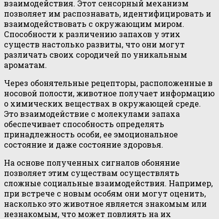
взаимодействия. Этот сенсорный механизм
позволяет им распознавать, идентифицировать и
взаимодействовать с окружающим миром.
Способности к различению запахов у этих
существ настолько развиты, что они могут
различать своих сородичей по уникальным
ароматам.
Через обонятельные рецепторы, расположенные в
носовой полости, животное получает информацию
о химических веществах в окружающей среде.
Это взаимодействие с молекулами запаха
обеспечивает способность определять
принадлежность особи, ее эмоциональное
состояние и даже состояние здоровья.
На основе полученных сигналов обоняние
позволяет этим существам осуществлять
сложные социальные взаимодействия. Например,
при встрече с новым особям они могут оценить,
насколько это животное является знакомым или
незнакомым, что может повлиять на их