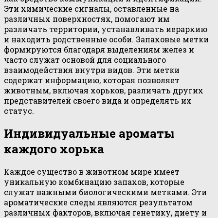
Эти химические сигналы, оставленные на
различных поверхностях, помогают им
различать территории, устанавливать иерархию
и находить родственные особи. Запаховые метки
формируются благодаря выделениям желез и
часто служат основой для социального
взаимодействия внутри видов. Эти метки
содержат информацию, которая позволяет
животным, включая хорьков, различать других
представителей своего вида и определять их
статус.
Индивидуальные ароматы
каждого хорька
Каждое существо в животном мире имеет
уникальную комбинацию запахов, которые
служат важными биологическими метками. Эти
ароматические следы являются результатом
различных факторов, включая генетику, диету и