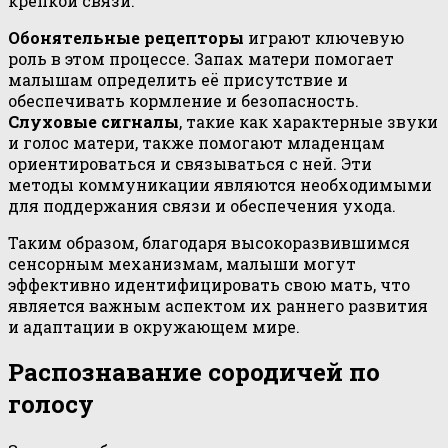
крепкой связи.
Обонятельные рецепторы
играют ключевую
роль в этом процессе. Запах матери помогает
малышам определить её присутствие и
обеспечивать кормление и безопасность.
Слуховые сигналы
, такие как характерные звуки
и голос матери, также помогают младенцам
ориентироваться и связываться с ней. Эти
методы коммуникации являются необходимыми
для поддержания связи и обеспечения ухода.
Таким образом, благодаря высокоразвившимся
сенсорным механизмам, малыши могут
эффективно идентифицировать свою мать, что
является важным аспектом их раннего развития
и адаптации в окружающем мире.
Распознавание сородичей по
голосу