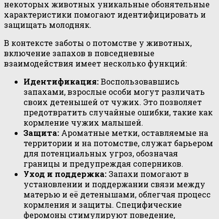
некоторых животных уникальные обонятельные
характеристики помогают идентифицировать и
защищать молодняк.
В контексте заботы о потомстве у животных,
включение запахов в повседневные
взаимодействия имеет несколько функций:
Идентификация:
Воспользовавшись
запахами, взрослые особи могут различать
своих детенышей от чужих. Это позволяет
предотвратить случайные ошибки, такие как
кормление чужих малышей.
Защита:
Ароматные метки, оставляемые на
территории и на потомстве, служат барьером
для потенциальных угроз, обозначая
границы и предупреждая соперников.
Уход и поддержка:
Запахи помогают в
установлении и поддержании связи между
матерью и её детенышами, облегчая процесс
кормления и защиты. Специфические
феромоны стимулируют поведение,