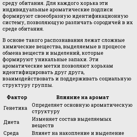
среду обитания. Для каждого хорька эти
индивидуальные ароматические подписи
формируют своеобразную идентификационную
систему, позволяющую различать сородичей в их
среде обитания.
В основе такого распознавания лежат сложные
химические вещества, выделяемые в процессе
обмена веществ и выделений, которые
формируют уникальные запахи. Эти
ароматические метки позволяют хорькам
идентифицировать друг друга,
взаимодействовать и поддерживать социальную
структуру группы.
Фактор
Влияние на аромат
Определяет основную ароматическую
Генетика
структуру
Изменяет состав выделяемых
Диета
веществ
Среда
Влияет на накопление и выделение