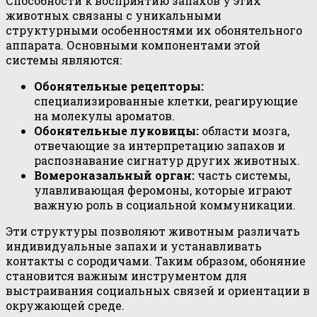
Способности к восприятию запахов у этих
животных связаны с уникальными
структурными особенностями их обонятельного
аппарата. Основными компонентами этой
системы являются:
Обонятельные рецепторы:
специализированные клетки, реагирующие
на молекулы ароматов.
Обонятельные луковицы:
области мозга,
отвечающие за интерпретацию запахов и
распознавание сигнатур других животных.
Вомероназальный орган:
часть системы,
улавливающая феромоны, которые играют
важную роль в социальной коммуникации.
Эти структуры позволяют животным различать
индивидуальные запахи и устанавливать
контакты с сородичами. Таким образом, обоняние
становится важным инструментом для
выстраивания социальных связей и ориентации в
окружающей среде.