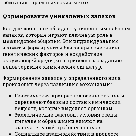
обитания
ароматических меток
Формирование уникальных запахов
Каждое животное обладает уникальным набором
запахов, которые играют ключевую роль в
межвидовом общении. Эти индивидуальные
ароматы формируются благодаря сочетанию
генетических факторов и воздействия
окружающей среды, что приводит к созданию
неповторимых химических сигнатур.
Формирование запахов у определённого вида
происходит через различные механизмы:
Генетическая предрасположенность: гены
определяют базовый состав химических
веществ, которые выделяет организм.
Экологические факторы: условия среды,
питание и образ жизни влияют на
окончательный профиль запахов.
Социальное взаимодействие: в процессе