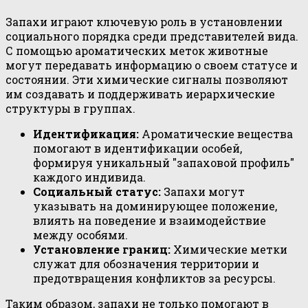
Запахи играют ключевую роль в установлении
социального порядка среди представителей вида.
С помощью ароматических меток животные
могут передавать информацию о своем статусе и
состоянии. Эти химические сигналы позволяют
им создавать и поддерживать иерархические
структуры в группах.
Идентификация:
Ароматические вещества
помогают в идентификации особей,
формируя уникальный "запаховой профиль"
каждого индивида.
Социальный статус:
Запахи могут
указывать на доминирующее положение,
влиять на поведение и взаимодействие
между особями.
Установление границ:
Химические метки
служат для обозначения территории и
предотвращения конфликтов за ресурсы.
Таким образом, запахи не только помогают в