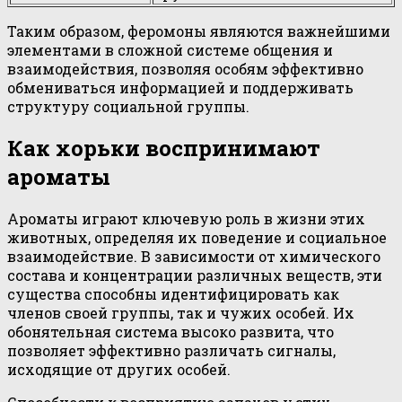
Таким образом, феромоны являются важнейшими
элементами в сложной системе общения и
взаимодействия, позволяя особям эффективно
обмениваться информацией и поддерживать
структуру социальной группы.
Как хорьки воспринимают
ароматы
Ароматы играют ключевую роль в жизни этих
животных, определяя их поведение и социальное
взаимодействие. В зависимости от химического
состава и концентрации различных веществ, эти
существа способны идентифицировать как
членов своей группы, так и чужих особей. Их
обонятельная система высоко развита, что
позволяет эффективно различать сигналы,
исходящие от других особей.