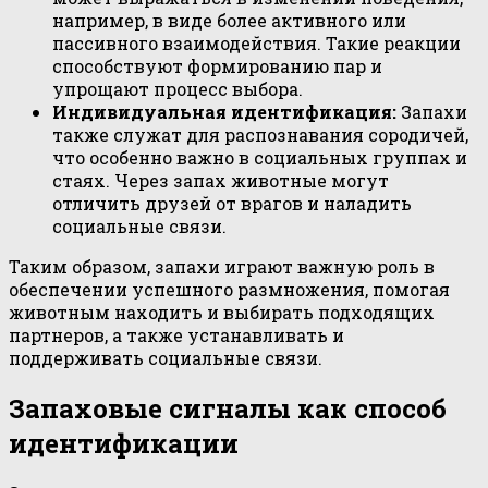
например, в виде более активного или
пассивного взаимодействия. Такие реакции
способствуют формированию пар и
упрощают процесс выбора.
Индивидуальная идентификация:
Запахи
также служат для распознавания сородичей,
что особенно важно в социальных группах и
стаях. Через запах животные могут
отличить друзей от врагов и наладить
социальные связи.
Таким образом, запахи играют важную роль в
обеспечении успешного размножения, помогая
животным находить и выбирать подходящих
партнеров, а также устанавливать и
поддерживать социальные связи.
Запаховые сигналы как способ
идентификации