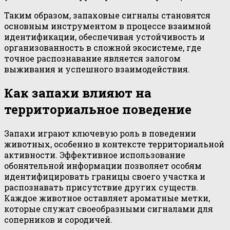
Таким образом, запаховые сигналы становятся
основным инструментом в процессе взаимной
идентификации, обеспечивая устойчивость и
организованность в сложной экосистеме, где
точное распознавание является залогом
выживания и успешного взаимодействия.
Как запахи влияют на
территориальное поведение
Запахи играют ключевую роль в поведении
животных, особенно в контексте территориальной
активности. Эффективное использование
обонятельной информации позволяет особям
идентифицировать границы своего участка и
распознавать присутствие других существ.
Каждое животное оставляет ароматные метки,
которые служат своеобразными сигналами для
соперников и сородичей.