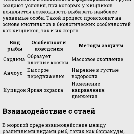
создают условия, при которых у хищников
появляется возможность выбирать наиболее
уязвимые особи. Такой процесс происходит на
основе инстинктов и биологических особенностей
как хищников, так и их жертв.
Вид
Особенности
Методы защиты
рыбы
поведения
Образует
Сардина
Массовое скопление
плотные косяки
Быстрое
Ныряние в густые
Анчоус
передвижение
водоросли
Изменение
Купидон
Яркая окраска
направления
движения
Взаимодействие с стаей
В морской среде взаимодействие между
различными видами рыб, таких как барракуды,