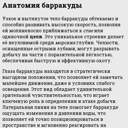
Анатомия барракуды
Узкое и вытянутое тело барракуды обтекаемо и
способно развивать высокую скорость, позволяя
ей молниеносно приближаться к
стае
или
одиночной
цели
. Это уникальное строение делает
её неуловимой среди
морских
глубин. Челюсти,
оснащенные острыми зубами, могут разрывать
добычу на части с поразительной лёгкостью,
обеспечивая быструю и эффективную охоту.
Глаза барракуды находятся в стратегически
выгодном положении, что позволяет ей замечать
малейшее движение, даже в условиях слабого
освещения. Этот вид обладает удивительной
зрительной чувствительностью, что играет
ключевую роль в определении и атаке добычи.
Латеральная линия на теле помогает барракуде
ощущать изменения в давлении воды, что
позволяет ей точно позиционироваться в
пространстве и мгновенно реагировать на