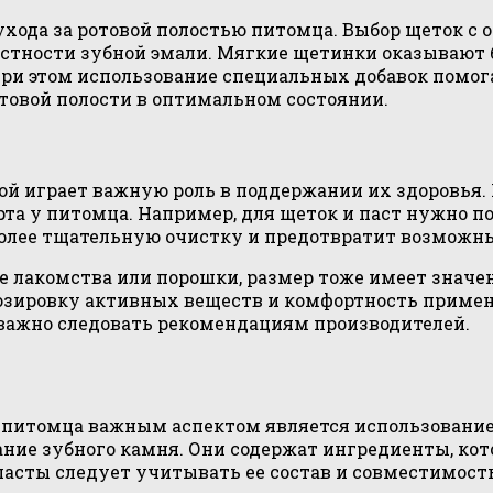
ухода за ротовой полостью питомца. Выбор щеток с
стности зубной эмали. Мягкие щетинки оказывают б
и этом использование специальных добавок помога
отовой полости в оптимальном состоянии.
кой играет важную роль в поддержании их здоровья
та у питомца. Например, для щеток и паст нужно п
 более тщательную очистку и предотвратит возможн
ые лакомства или порошки, размер тоже имеет знач
озировку активных веществ и комфортность примен
 важно следовать рекомендациям производителей.
о питомца важным аспектом является использование
ание зубного камня. Они содержат ингредиенты, к
 пасты следует учитывать ее состав и совместимос