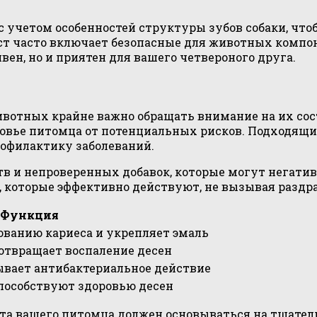
 учетом особенностей структуры зубов собаки, что
ст часто включает безопасные для животных компо
вен, но и приятен для вашего четвероного друга.
животных крайне важно обращать внимание на их сос
ровье питомца от потенциальных рисков. Подходя
рофилактику заболеваний.
в и непроверенных добавок, которые могут негатив
, которые эффективно действуют, не вызывая раздр
Функция
ованию кариеса и укрепляет эмаль
отвращает воспаление десен
ывает антибактериальное действие
пособствуют здоровью десен
 рта вашего питомца должен основываться на тщател