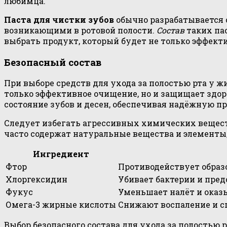
любимца.
Паста для чистки зубов
обычно разрабатывается с
возникающими в ротовой полости.
Состав
таких па
выбрать продукт, который будет не только эффекти
Безопасный состав
При выборе средств для ухода за полостью рта у 
только эффективное очищение, но и защищает здо
состояние зубов и десен, обеспечивая надёжную п
Следует избегать агрессивных химических вещест
часто содержат натуральные вещества и элементы
Ингредиент
Фтор
Противодействует образ
Хлоргексидин
Убивает бактерии и пред
Фукус
Уменьшает налёт и оказ
Омега-3 жирные кислоты
Снижают воспаление и с
Выбор безопасного состава для ухода за полостью