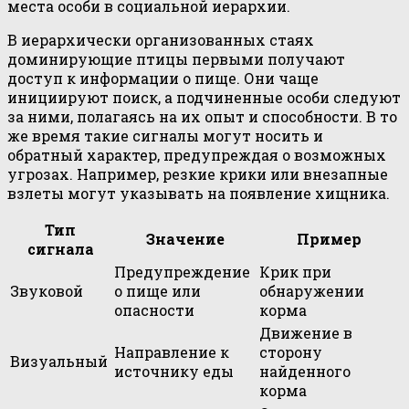
места особи в социальной иерархии.
В иерархически организованных стаях
доминирующие птицы первыми получают
доступ к информации о пище. Они чаще
инициируют поиск, а подчиненные особи следуют
за ними, полагаясь на их опыт и способности. В то
же время такие сигналы могут носить и
обратный характер, предупреждая о возможных
угрозах. Например, резкие крики или внезапные
взлеты могут указывать на появление хищника.
Тип
Значение
Пример
сигнала
Предупреждение
Крик при
Звуковой
о пище или
обнаружении
опасности
корма
Движение в
Направление к
сторону
Визуальный
источнику еды
найденного
корма