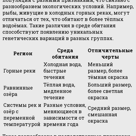
разнообразием экологических условий. Например,
рыбы, живущие в холодных горных реках, могут
отличаться от тех, что обитают в более тёплых
водоёмах. Такие различия в среде обитания
способствуют появлению уникальных
генетических вариаций в разных группах.
Среда
Отличительные
Регион
обитания
черты
Холодная вода,
Меньший
Горные реки
быстрые
размер, более
течения
тёмная окраска
Тёплая вода,
Больший размер,
Равнинные
медленное
более светлая
озёра
течение
окраска
Системы рек и
Разные условия,
Средний размер,
озёр с
меняющиеся в
смешанная
переменной
зависимости от
окраска
температурой
времени года