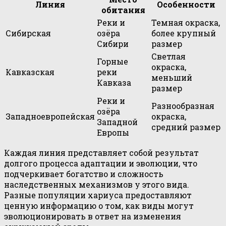
Линия
Особенности
обитания
Реки и
Темная окраска,
Сибирская
озёра
более крупный
Сибири
размер
Светлая
Горные
окраска,
Кавказская
реки
меньший
Кавказа
размер
Реки и
Разнообразная
озёра
Западноевропейская
окраска,
Западной
средний размер
Европы
Каждая линия представляет собой результат
долгого процесса адаптации и эволюции, что
подчеркивает богатство и сложность
наследственных механизмов у этого вида.
Разные популяции хариуса предоставляют
ценную информацию о том, как виды могут
эволюционировать в ответ на изменения