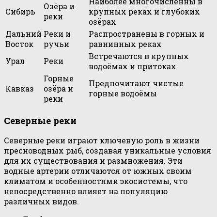
Наиболее многочисленны в
Озёра и
Сибирь
крупных реках и глубоких
реки
озёрах
Дальний
Реки и
Распространены в горных и
Восток
ручьи
равнинных реках
Встречаются в крупных
Урал
Реки
водоёмах и притоках
Горные
Предпочитают чистые
Кавказ
озёра и
горные водоёмы
реки
Северные реки
Северные реки играют ключевую роль в жизни
пресноводных рыб, создавая уникальные условия
для их существования и размножения. Эти
водные артерии отличаются от южных своим
климатом и особенностями экосистемы, что
непосредственно влияет на популяцию
различных видов.