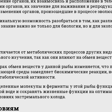
ение органов, их взаимосвязь и расположение в теле
и органов, их значение для выживания и репродук
менения органов, произошедшие в процессе эволюц
икальную возможность разобраться в том, как раз
 знание важно не только для биологии, но и для эк
тличается от метаболических процессов других ви
ного изучения, так как они влияют на обмен вещест
рах обмен веществ у данной рыбы изменяется, что 
жающей среды замедляет биохимические реакции, н
аболической активности.
деленные молекулы и ферменты у этой рыбы функц
ной воде и сохранять жизненные функции на оптимал
овиях экстремального холода.
ловиям