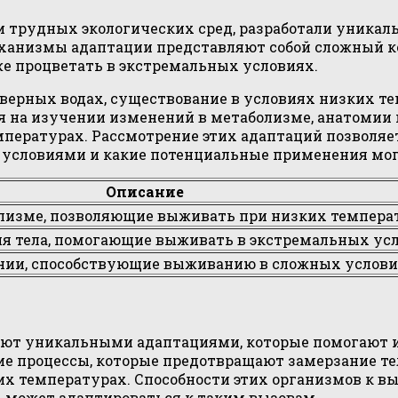
 и трудных экологических сред, разработали уника
еханизмы адаптации представляют собой сложный к
е процветать в экстремальных условиях.
еверных водах, существование в условиях низких т
ся на изучении изменений в метаболизме, анатомии
мпературах. Рассмотрение этих адаптаций позволяе
условиями и какие потенциальные применения могу
Описание
лизме, позволяющие выживать при низких темпера
ия тела, помогающие выживать в экстремальных усл
нии, способствующие выживанию в сложных услови
дают уникальными адаптациями, которые помогают 
е процессы, которые предотвращают замерзание тел
их температурах. Способности этих организмов к 
 может адаптироваться к таким вызовам.