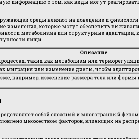
нную информацию о том, как виды могут реагироват
окружающей среды влияют на поведение и физиологи
кие изменения, которые могут обеспечить выживани
нности метаболизма или структурные адаптации, к
тупности пищи.
Описание
роцессах, таких как метаболизм или терморегуляци
как миграция или изменение диеты, чтобы адаптиро
зме, например, изменение размера тела или формы 
а
представляет собой сложный и многогранный феном
бусловлено множеством факторов, влияющих на расп
 демонстрирует яркое проявление этого разнообрази