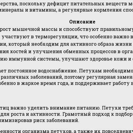
мерства, поскольку дефицит питательных веществ 
минералы и витамины, а регулярные кормления спо
Описание
рост мышечной массы и способствуют правильном
 участвуют в терморегуляции, что особенно важно в
ии, который необходим для активного образа жизни
ия костей и улучшения обменных процессов в орга
ию иммунной системы, улучшают здоровье кожи и 
т постоянное водоснабжение. Петухам необходимо н
 различных заболеваний, поэтому регулярная замена
обенно в жаркое время года, и поддерживает работ
птиц важно уделить внимание питанию. Петухи треб
ля роста и активности. Грамотный подход к подбор
инимизировав риск заболеваний.
енности организма петухов, а также их повседневн