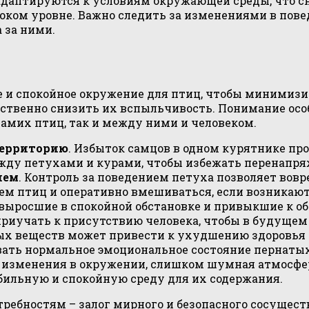
адаптируются к условиям окружающей среды, что с
соком уровне. Важно следить за изменениями в пов
 за ними.
 и спокойное окружение для птиц, чтобы минимизир
твенно снизить их вспыльчивость. Понимание осо
амих птиц, так и между ними и человеком.
территорию
. Избыток самцов в одном курятнике пр
ду петухами и курами, чтобы избежать перенапря
ием
. Контроль за поведением петуха позволяет вов
ем птиц и оперативно вмешиваться, если возникаю
, выросшие в спокойной обстановке и привыкшие к 
 приучать к присутствию человека, чтобы в будущем
ых веществ может привести к ухудшению здоровья п
ать нормальное эмоциональное состояние пернатых
е изменения в окружении, слишком шумная атмосфе
абильную и спокойную среду для их содержания.
требностям – залог мирного и безопасного сосущес