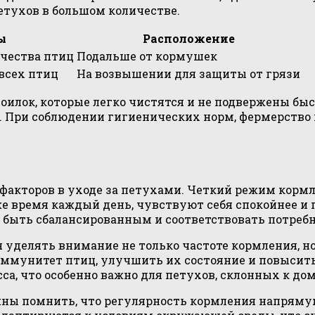
етухов в большом количестве.
ы
Расположение
ичества птиц
Подальше от кормушек
всех птиц
На возвышении для защиты от грязи
поилок, которые легко чистятся и не подвержены б
. При соблюдении гигиенических норм, фермерство
факторов в уходе за петухами. Четкий режим кормл
же время каждый день, чувствуют себя спокойнее и
 быть сбалансированным и соответствовать потребн
уделять внимание не только частоте кормления, н
иммунитет птиц, улучшить их состояние и повысит
сса, что особенно важно для петухов, склонных к 
жны помнить, что регулярность кормления напрямую