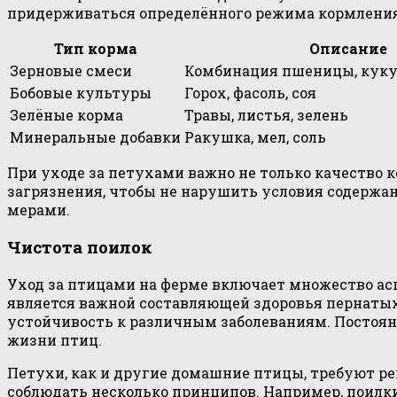
придерживаться определённого режима кормления,
Тип корма
Описание
Зерновые смеси
Комбинация пшеницы, куку
Бобовые культуры
Горох, фасоль, соя
Зелёные корма
Травы, листья, зелень
Минеральные добавки
Ракушка, мел, соль
При уходе за петухами важно не только качество ко
загрязнения, чтобы не нарушить условия содерж
мерами.
Чистота поилок
Уход за птицами на ферме включает множество асп
является важной составляющей здоровья пернатых,
устойчивость к различным заболеваниям. Постоя
жизни птиц.
Петухи, как и другие домашние птицы, требуют рег
соблюдать несколько принципов. Например, поилки