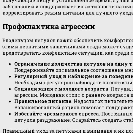
получающие пищу в установленное время, лучше 
заболеваний и поддерживает их активность на вы
корректировать режим питания для лучшего ухода
Профилактика агрессии
Владельцам петухов важно обеспечить комфортное
этими пернатыми защитниками стада может сущес
предотвратить конфликтные ситуации, как среди с
Ограничение количества петухов на одну 
Поддерживайте оптимальное соотношение меж
Регулярный уход и наблюдение за поведен
Необходимо регулярно наблюдать за состояни
Социализация с молодого возраста
. Петухи
агрессии. Молодняк стоит с раннего возраста
Правильное питание
. Недостаток питательн
Балансированный рацион помогает поддержив
Избегайте чрезмерного стресса
. Постоянны
петухов раздражение. Старайтесь создать ст
Правильный уход за петухами и внимание к их по