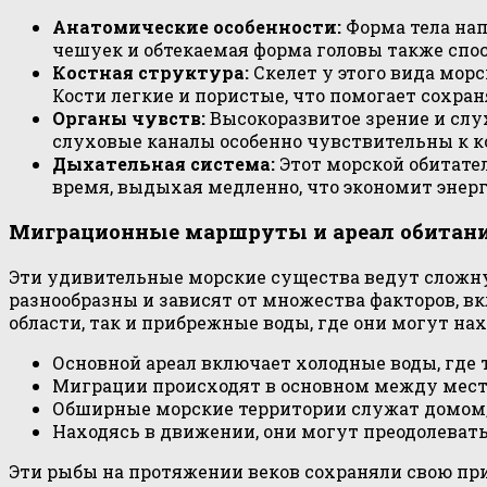
Анатомические особенности:
Форма тела нап
чешуек и обтекаемая форма головы также спо
Костная структура:
Скелет у этого вида мор
Кости легкие и пористые, что помогает сохра
Органы чувств:
Высокоразвитое зрение и слу
слуховые каналы особенно чувствительны к ко
Дыхательная система:
Этот морской обитател
время, выдыхая медленно, что экономит энерг
Миграционные маршруты и ареал обитан
Эти удивительные морские существа ведут сложн
разнообразны и зависят от множества факторов, в
области, так и прибрежные воды, где они могут н
Основной ареал включает холодные воды, где
Миграции происходят в основном между мест
Обширные морские территории служат домом, 
Находясь в движении, они могут преодолеват
Эти рыбы на протяжении веков сохраняли свою п