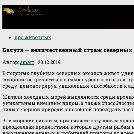
О научной стороне изучения животных
про животных
Белуга — величественный страж северных
Автор:
smart
·
23.12.2019
В ледяных глубинах северных океанов живет удив
создание встречается в самых суровых уголках пр
среду, демонстрируя уникальные способности к а
Жители холодных морей выделяются среди прочих 
уникальным внешним видом, а также способностью
силы северной природы, способной порождать нас
Эти морские гиганты, привыкшие к суровым услов
преодолевая препятствия, которые другим рыбам не
восхищения ученых и любителей природы по всем