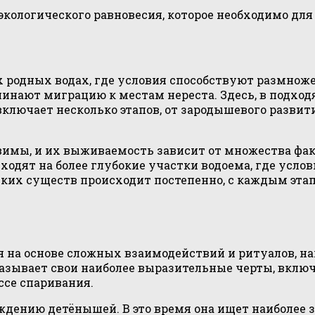
экологического равновесия, которое необходимо дл
 родных водах, где условия способствуют размноже
инают миграцию к местам нереста. Здесь, в подход
 включает несколько этапов, от зародышевого разви
имы, и их выживаемость зависит от множества фак
ходят на более глубокие участки водоема, где усло
орских существ происходит постепенно, с каждым э
 на основе сложных взаимодействий и ритуалов, н
оказывает свои наиболее выразительные черты, вкл
ссе спаривания.
ждению детёнышей. В это время она ищет наиболее 