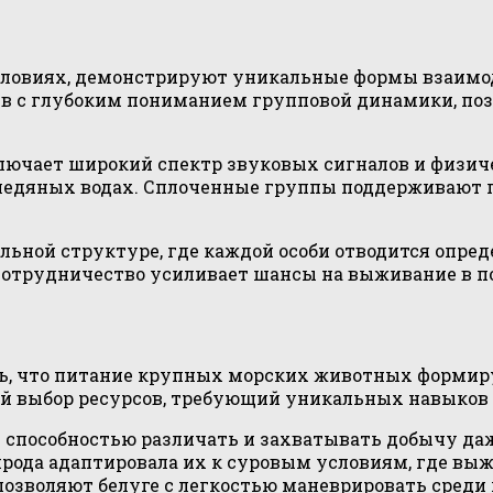
ловиях, демонстрируют уникальные формы взаимод
тв с глубоким пониманием групповой динамики, поз
ючает широкий спектр звуковых сигналов и физиче
в ледяных водах. Сплоченные группы поддерживают 
ьной структуре, где каждой особи отводится опреде
 сотрудничество усиливает шансы на выживание в 
ь, что питание крупных морских животных формиру
й выбор ресурсов, требующий уникальных навыков 
я способностью различать и захватывать добычу да
ирода адаптировала их к суровым условиям, где выж
озволяют белуге с легкостью маневрировать среди 