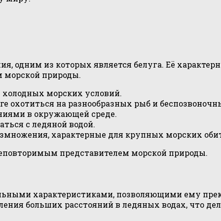
ия, одним из которых является белуга. Её характер
 морской природы.
я холодных морских условий.
е охотиться на разнообразных рыб и беспозвоночн
ниями в окружающей среде.
аться с ледяной водой.
змножения, характерные для крупных морских обит
неповторимым представителем морской природы.
альными характеристиками, позволяющими ему прек
оления больших расстояний в ледяных водах, что д