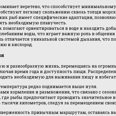
оминает веретено, что способствует минимальному
собствуют легкому скольжению сквозь толщи морск
ских рыб имеет специфические адаптации, позволя
нять необходимую плавучесть.
х помогают ориентироваться в воде и находить доб
лебаниям воды, что играет важную роль в общении 
ь отличается уникальной системой дыхания, что по
ию и кислород.
ия
ую и разнообразную жизнь, перемещаясь на огромн
ключая время года и доступность пищи. Распределен
аходить необходимую для выживания пищу и избегат
 температура редко поднимается выше нуля.
ами кормления и размножения, что связано с сезо
где рыбы предпочитают проводить значительное вр
ь тысячи километров, следуя за перемещением сво
риверженность привычным маршрутам, оставаясь ва