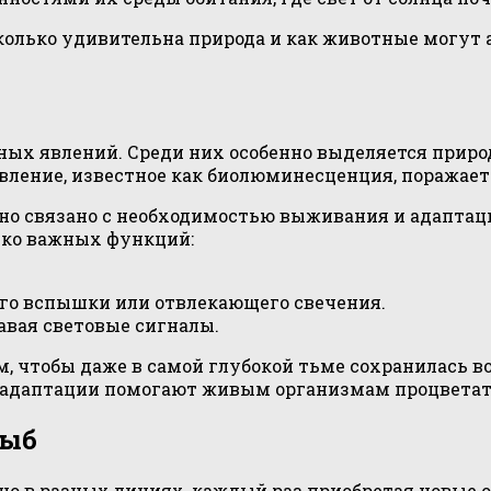
сколько удивительна природа и как животные могу
ных явлений. Среди них особенно выделяется прир
вление, известное как биолюминесценция, поражает
но связано с необходимостью выживания и адаптаци
ько важных функций:
го вспышки или отвлекающего свечения.
авая световые сигналы.
м, чтобы даже в самой глубокой тьме сохранилась
е адаптации помогают живым организмам процветат
рыб
но в разных линиях, каждый раз приобретая новые 