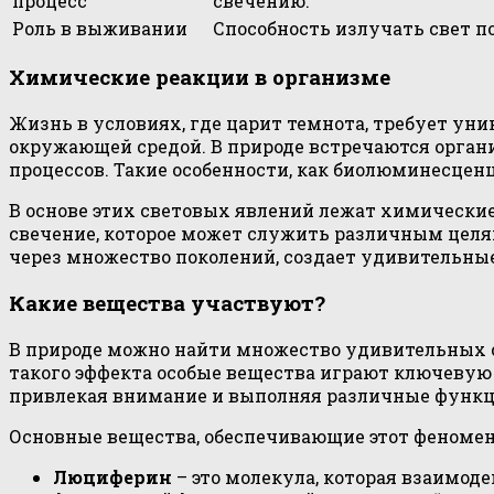
процесс
свечению.
Роль в выживании
Способность излучать свет п
Химические реакции в организме
Жизнь в условиях, где царит темнота, требует ун
окружающей средой. В природе встречаются орган
процессов. Такие особенности, как биолюминесценц
В основе этих световых явлений лежат химическ
свечение, которое может служить различным целям
через множество поколений, создает удивительн
Какие вещества участвуют?
В природе можно найти множество удивительных сп
такого эффекта особые вещества играют ключевую
привлекая внимание и выполняя различные функц
Основные вещества, обеспечивающие этот феномен
Люциферин
– это молекула, которая взаимод