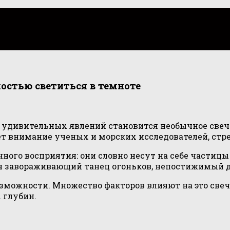
остью светиться в темноте
удивительных явлений становится необычное свече
ает внимание ученых и морских исследователей, ст
ного восприятия: они словно несут на себе частиц
вая завораживающий танец огоньков, непостижимый
можности. Множество факторов влияют на это свече
 глубин.