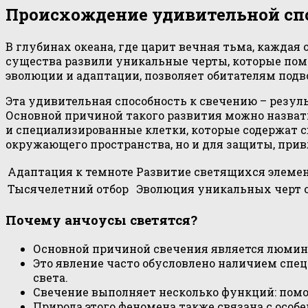
Происхождение удивительной сп
В глубинах океана, где царит вечная тьма, кажда
существа развили уникальные черты, которые пом
эволюции и адаптации, позволяет обитателям подв
Эта удивительная способность к свечению – резул
Основной причиной такого развития можно назвать
и специализированные клетки, которые содержат с
окружающего пространства, но и для защиты, прив
Адаптация к темноте
Развитие светящихся элеме
Тысячелетний отбор
Эволюция уникальных черт 
Почему анчоусы светятся?
Основной причиной свечения является люмин
Это явление часто обусловлено наличием спец
света.
Свечение выполняет несколько функций: помо
Природа этого феномена также связана с особе