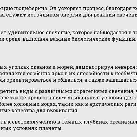
цию люциферина. Он ускоряет процесс, благодаря к
рая служит источником энергии для реакции свечен
ет удивительное свечение, которое наблюдается в 
й среде, выполняя важные биологические функции.
х уголках океанов и морей, демонстрируя невероят
является особенно ярко в их способности к необыч
бы ориентироваться и общаться, а также защищатьс
третить виды с различными стратегиями свечения, 
ре также предоставляет уникальные условия для та
более холодных водах, таких как в арктических рег
ные качества для выживания.
сть к светоизлучению в тёмных глубинах океана яв
ьных условиях планеты.