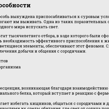
особности
я особь вынуждена приспосабливаться к суровым ус
огают им выживать. Одна из таких поразительных с
одного мира испускать свет.
ьтат тысячелетнего отбора, в ходе которого были с
 необходимость эффективного приспособления к жи
ветящиеся элементы, обеспечивают этот феномен. С
лечения добычи и общения с сородичами.
нтов
организма
есценция, возникающая благодаря взаимодействию 
иального белка, который вступает в реакцию с фер
гает избегать хищников, общаться с сородичами и 
нностями их среды обитания, где свет от солнца поч