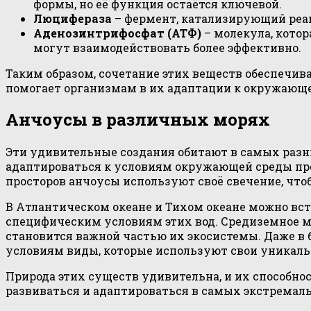
формы, но её функция остаётся ключевой.
Люцифераза
– фермент, катализирующий реак
Аденозинтрифосфат (АТФ)
– молекула, кото
могут взаимодействовать более эффективно.
Таким образом, сочетание этих веществ обеспечива
помогает организмам в их адаптации к окружающе
Анчоусы в различных морях
Эти удивительные создания обитают в самых разны
адаптироваться к условиям окружающей среды про
просторов анчоусы используют своё свечение, что
В Атлантическом океане и Тихом океане можно вс
специфическим условиям этих вод. Средиземное мо
становится важной частью их экосистемы. Даже в 
условиям виды, которые используют свои уникаль
Природа этих существ удивительна, и их способно
развиваться и адаптироваться в самых экстремал